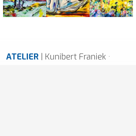
ATELIER
| Kunibert Franiek ·
peintre
Gut Hartungshof 3
66271 Kleinblittersdorf-Bliesransbach
(+49) 172 970 99 37
(+49) 6805 996 90 15